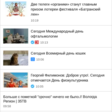
Две телеги «органики» станут главным
призом лотереи фестиваля «Батранский
лен»
10:19
Сегодня Международный день
офтальмологии
10:13
Сегодня Всемирный день кошек
10:06
Георгий Филимонов: Доброе утро!. Сегодня
отмечается День физкультурника
10:05
Больше с пометкой "срочно" ничего не было.//
Вологда
Регион | 35ТВ
09:58