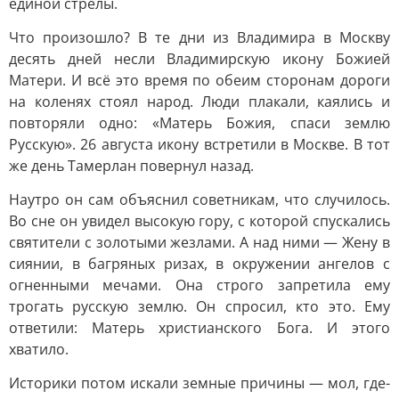
единой стрелы.
Что произошло? В те дни из Владимира в Москву
десять дней несли Владимирскую икону Божией
Матери. И всё это время по обеим сторонам дороги
на коленях стоял народ. Люди плакали, каялись и
повторяли одно: «Матерь Божия, спаси землю
Русскую». 26 августа икону встретили в Москве. В тот
же день Тамерлан повернул назад.
Наутро он сам объяснил советникам, что случилось.
Во сне он увидел высокую гору, с которой спускались
святители с золотыми жезлами. А над ними — Жену в
сиянии, в багряных ризах, в окружении ангелов с
огненными мечами. Она строго запретила ему
трогать русскую землю. Он спросил, кто это. Ему
ответили: Матерь христианского Бога. И этого
хватило.
Историки потом искали земные причины — мол, где-