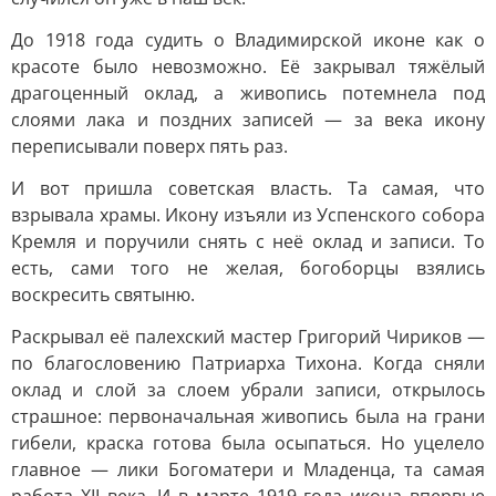
До 1918 года судить о Владимирской иконе как о
красоте было невозможно. Её закрывал тяжёлый
драгоценный оклад, а живопись потемнела под
слоями лака и поздних записей — за века икону
переписывали поверх пять раз.
И вот пришла советская власть. Та самая, что
взрывала храмы. Икону изъяли из Успенского собора
Кремля и поручили снять с неё оклад и записи. То
есть, сами того не желая, богоборцы взялись
воскресить святыню.
Раскрывал её палехский мастер Григорий Чириков —
по благословению Патриарха Тихона. Когда сняли
оклад и слой за слоем убрали записи, открылось
страшное: первоначальная живопись была на грани
гибели, краска готова была осыпаться. Но уцелело
главное — лики Богоматери и Младенца, та самая