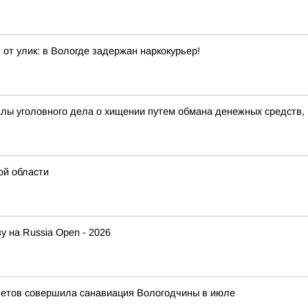
от улик: в Вологде задержан наркокурьер!
алы уголовного дела о хищении путем обмана денежных средств,
ой области
у на Russia Open - 2026
летов совершила санавиация Вологодчины в июле