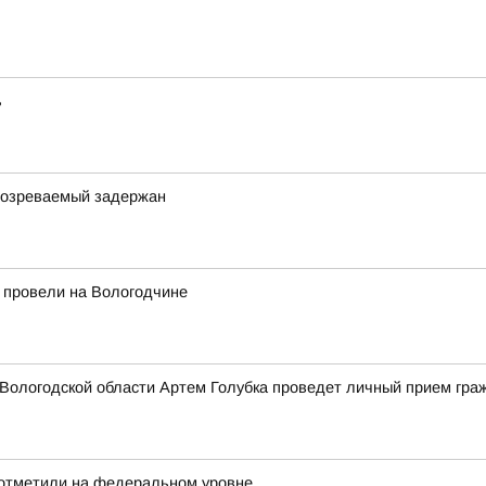
ь
одозреваемый задержан
 провели на Вологодчине
Вологодской области Артем Голубка проведет личный прием гра
 отметили на федеральном уровне