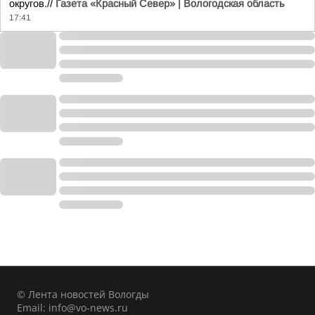
округов.//
Газета «Красный Север» | Вологодская область
17:41
© Лента новостей Вологды
Email:
info@vo-news.ru