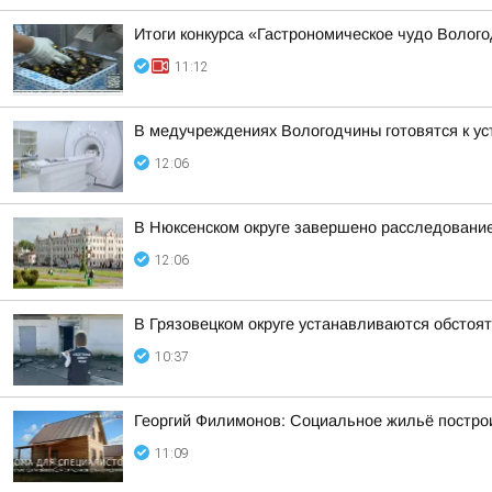
Итоги конкурса «Гастрономическое чудо Волог
11:12
В медучреждениях Вологодчины готовятся к ус
12:06
В Нюксенском округе завершено расследовани
12:06
В Грязовецком округе устанавливаются обстоя
10:37
Георгий Филимонов: Социальное жильё построи
11:09