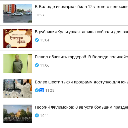
В Вологде иномарка сбила 12-летнего велосип
10:53
В рубрике #Культурная_афиша собрали для вас
13:04
Решил обновить гардероб. В Вологде полицей
11:06
Более шести тысяч программ доступно для юных
11:25
Георгий Филимонов: 8 августа большим празд
10:11