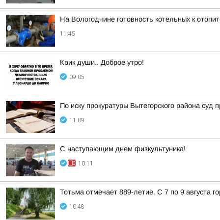
На Вологодчине готовность котельных к отопи
11:45
Крик души.. Доброе утро!
09:05
По иску прокуратуры Вытегорского района суд
11:09
С наступающим днем физкультуника!
10:11
Тотьма отмечает 889-летие. С 7 по 9 августа 
10:48