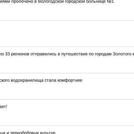
ниями пролечено в Вологодской городской больнице №1
из 33 регионов отправились в путешествие по городам Золотого 
ского водохранилища стала комфортнее
ает!
вых и зернобобовых культур