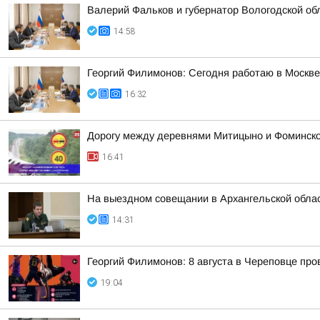
Валерий Фальков и губернатор Вологодской об
14:58
Георгий Филимонов: Сегодня работаю в Москв
16:32
Дорогу между деревнями Митицыно и Фоминское
16:41
На выездном совещании в Архангельской обла
14:31
Георгий Филимонов: 8 августа в Череповце пр
19:04