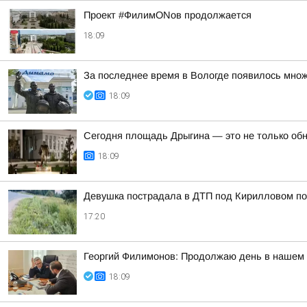
Проект #ФилимONов продолжается
18:09
За последнее время в Вологде появилось множ
18:09
Сегодня площадь Дрыгина — это не только обно
18:09
Девушка пострадала в ДТП под Кирилловом по 
17:20
Георгий Филимонов: Продолжаю день в нашем р
18:09