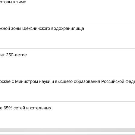
отовы к зиме
ежной зоны Шекснинского водохранилища
тит 250-летие
Москве с Министром науки и высшего образования Российской Ф
ее 65% сетей и котельных