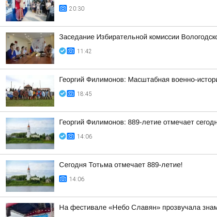
20:30
Заседание Избирательной комиссии Вологодск
11:42
Георгий Филимонов: Масштабная военно-истори
18:45
Георгий Филимонов: 889-летие отмечает сегод
14:06
Сегодня Тотьма отмечает 889-летие!
14:06
На фестивале «Небо Славян» прозвучала знам