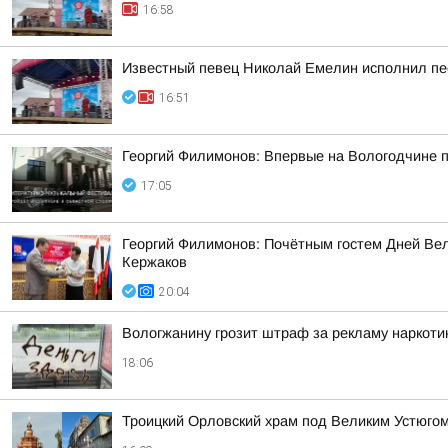
16:58
Известный певец Николай Емелин исполнил пе
16:51
Георгий Филимонов: Впервые на Вологодчине 
17:05
Георгий Филимонов: Почётным гостем Дней Вел
Кержаков
20:04
Вологжанину грозит штраф за рекламу наркоти
18:06
Троицкий Орловский храм под Великим Устюгом