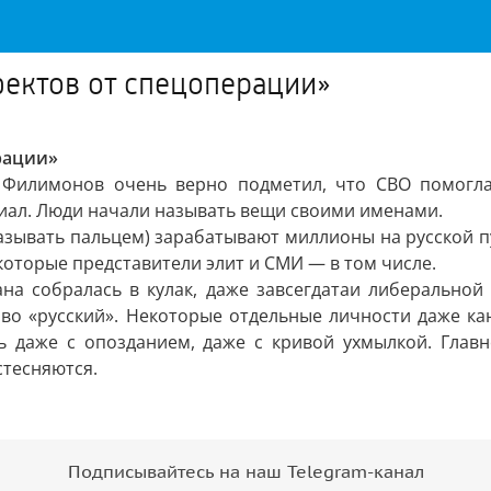
фектов от спецоперации»
рации»
 Филимонов очень верно подметил, что СВО помогла 
циал. Люди начали называть вещи своими именами.
казывать пальцем) зарабатывают миллионы на русской п
екоторые представители элит и СМИ — в том числе.
ана собралась в кулак, даже завсегдатаи либеральной
во «русский». Некоторые отдельные личности даже кан
сть даже с опозданием, даже с кривой ухмылкой. Глав
стесняются.
Подписывайтесь на наш Telegram-канал