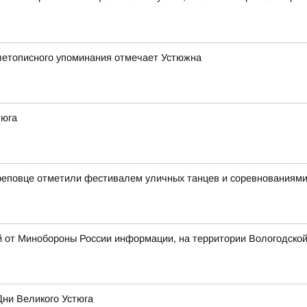
 летописного упоминания отмечает Устюжна
тюга
реповце отметили фестивалем уличных танцев и соревнованиями
й от Минобороны России информации, на территории Вологодско
Дни Великого Устюга