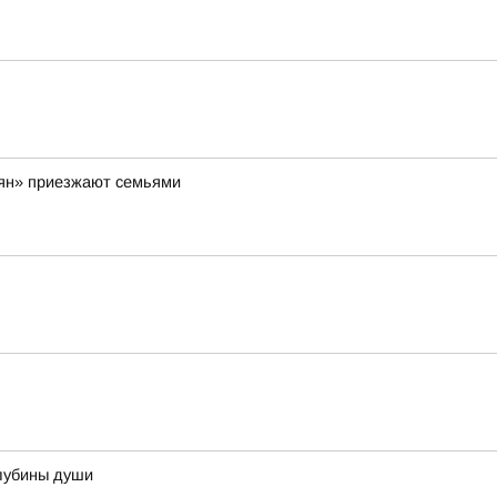
вян» приезжают семьями
лубины души