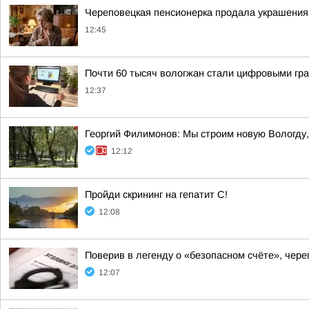
Череповецкая пенсионерка продала украшения
12:45
Почти 60 тысяч вологжан стали цифровыми гр
12:37
Георгий Филимонов: Мы строим новую Вологду,
12:12
Пройди скрининг на гепатит C!
12:08
Поверив в легенду о «безопасном счёте», че
12:07