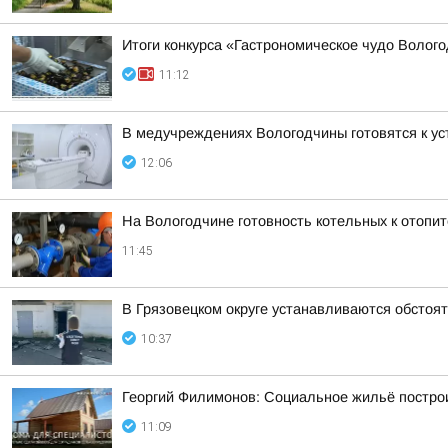
Итоги конкурса «Гастрономическое чудо Волог
11:12
В медучреждениях Вологодчины готовятся к ус
12:06
На Вологодчине готовность котельных к отопи
11:45
В Грязовецком округе устанавливаются обстоя
10:37
Георгий Филимонов: Социальное жильё построи
11:09