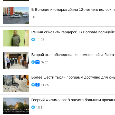
В Вологде иномарка сбила 12-летнего велосип
10:53
Решил обновить гардероб. В Вологде полицей
11:06
Второй этап обследования помещений избирате
09:21
Более шести тысяч программ доступно для юных
11:25
Георгий Филимонов: 8 августа большим празд
10:11