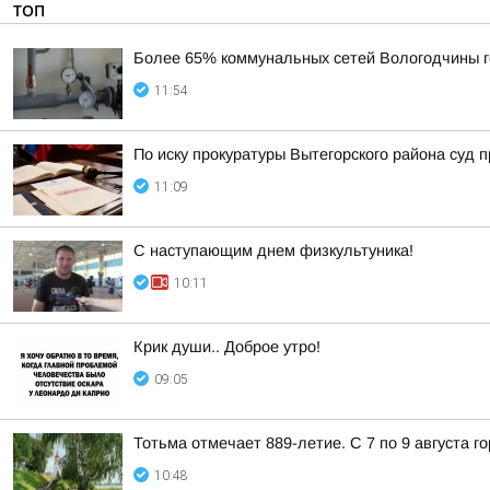
ТОП
Более 65% коммунальных сетей Вологодчины г
11:54
По иску прокуратуры Вытегорского района суд
11:09
С наступающим днем физкультуника!
10:11
Крик души.. Доброе утро!
09:05
Тотьма отмечает 889-летие. С 7 по 9 августа 
10:48