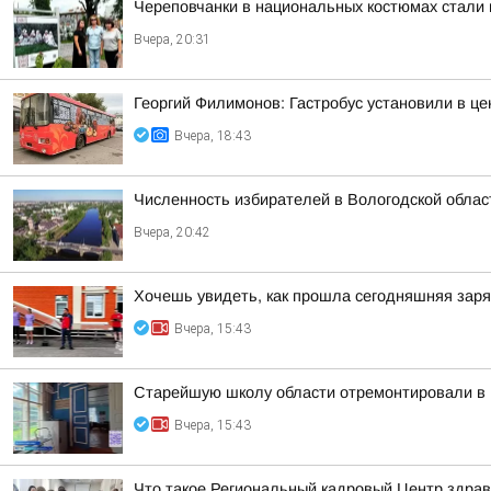
Череповчанки в национальных костюмах стали 
Вчера, 20:31
Георгий Филимонов: Гастробус установили в ц
Вчера, 18:43
Численность избирателей в Вологодской област
Вчера, 20:42
Хочешь увидеть, как прошла сегодняшняя зар
Вчера, 15:43
Старейшую школу области отремонтировали в 
Вчера, 15:43
Что такое Региональный кадровый Центр здрав