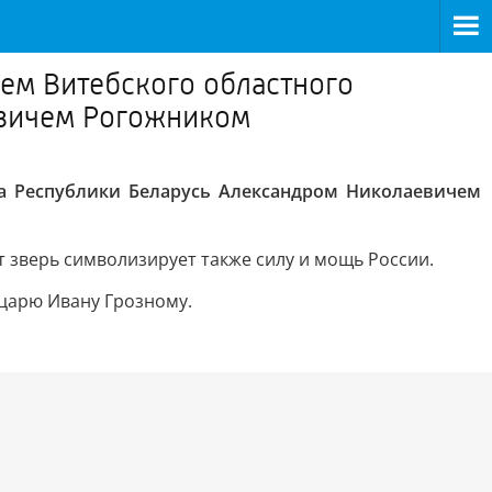
ем Витебского областного
евичем Рогожником
а Республики Беларусь Александром Николаевичем
т зверь символизирует также силу и мощь России.
царю Ивану Грозному.