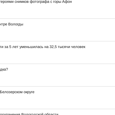
героями снимков фотографа с горы Афон
ентре Вологды
и за 5 лет уменьшилась на 32,5 тысячи человек
ядка?
Белозерском округе
оохранения Вологодской области