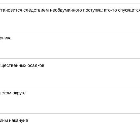
тановится следствием необдуманного поступка: кто-то спускаетс
рника
существенных осадков
ском округе
ины накануне