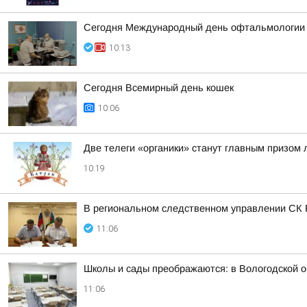
Сегодня Международный день офтальмологии
10:13
Сегодня Всемирный день кошек
10:06
Две телеги «органики» станут главным призом
10:19
В региональном следственном управлении СК Р
11:06
Школы и сады преображаются: в Вологодской 
11:06