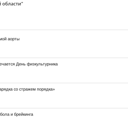
 области"
змой аорты
мечается День физкультурника
арядка со стражем порядка»
тбола и брейкинга