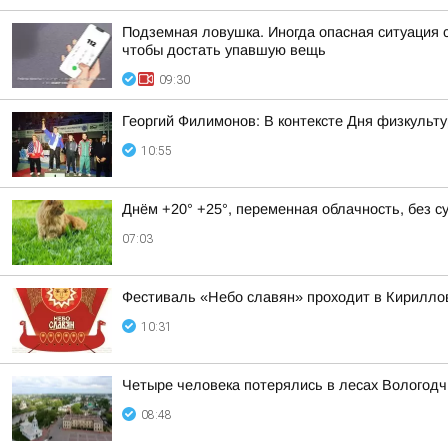
Подземная ловушка. Иногда опасная ситуация с
чтобы достать упавшую вещь
09:30
Георгий Филимонов: В контексте Дня физкульту
10:55
Днём +20° +25°, переменная облачность, без 
07:03
Фестиваль «Небо славян» проходит в Кириллов
10:31
Четыре человека потерялись в лесах Вологодч
08:48