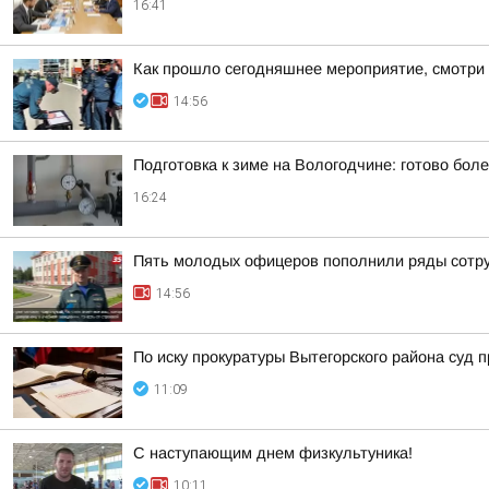
16:41
Как прошло сегодняшнее мероприятие, смотри 
14:56
Подготовка к зиме на Вологодчине: готово бол
16:24
Пять молодых офицеров пополнили ряды сотр
14:56
По иску прокуратуры Вытегорского района суд
11:09
С наступающим днем физкультуника!
10:11