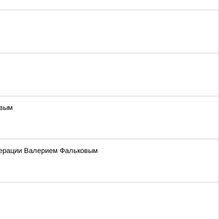
овым
едерации Валерием Фальковым