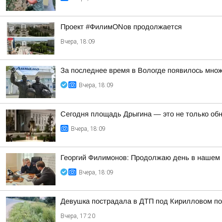
Проект #ФилимONов продолжается
Вчера, 18:09
За последнее время в Вологде появилось множ
Вчера, 18:09
Сегодня площадь Дрыгина — это не только обно
Вчера, 18:09
Георгий Филимонов: Продолжаю день в нашем р
Вчера, 18:09
Девушка пострадала в ДТП под Кирилловом по 
Вчера, 17:20