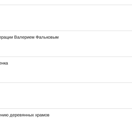
едерации Валерием Фальковым
енка
ению деревянных храмов