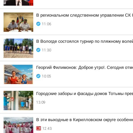
В региональном следственном управлении СК Р
11:06
В Вологде состоялся турнир по пляжному воле
11:30
Георгий Филимонов: Доброе утро!. Сегодня от
10:05
Городские заборы и фасады домов Тотьмы прев
13:09
В эти выходные в Кирилловском округе особен
12:43