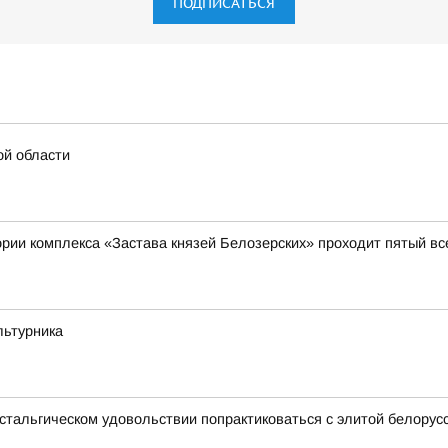
ПОДПИСАТЬСЯ
ой области
итории комплекса «Застава князей Белозерских» проходит пятый 
льтурника
стальгическом удовольствии попрактиковаться с элитой белорусск