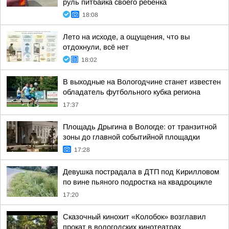
руль питбайка своего ребенка
18:08
Лето на исходе, а ощущения, что вы
отдохнули, всё нет
18:02
В выходные на Вологодчине станет известен
обладатель футбольного кубка региона
17:37
Площадь Дрыгина в Вологде: от транзитной
зоны до главной событийной площадки
17:28
Девушка пострадала в ДТП под Кирилловом
по вине пьяного подростка на квадроцикле
17:20
Сказочный кинохит «Колобок» возглавил
прокат в вологодских кинотеатрах