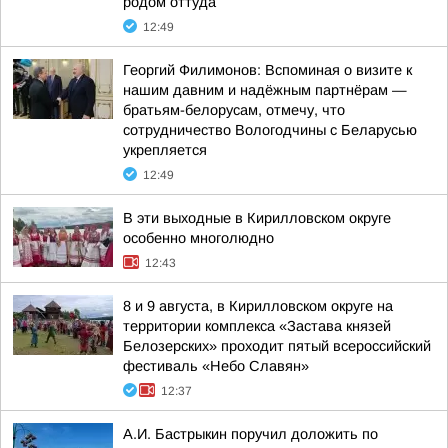
родом оттуда
12:49
Георгий Филимонов: Вспоминая о визите к
нашим давним и надёжным партнёрам —
братьям-белорусам, отмечу, что
сотрудничество Вологодчины с Беларусью
укрепляется
12:49
В эти выходные в Кирилловском округе
особенно многолюдно
12:43
8 и 9 августа, в Кирилловском округе на
территории комплекса «Застава князей
Белозерских» проходит пятый всероссийский
фестиваль «Небо Славян»
12:37
А.И. Бастрыкин поручил доложить по