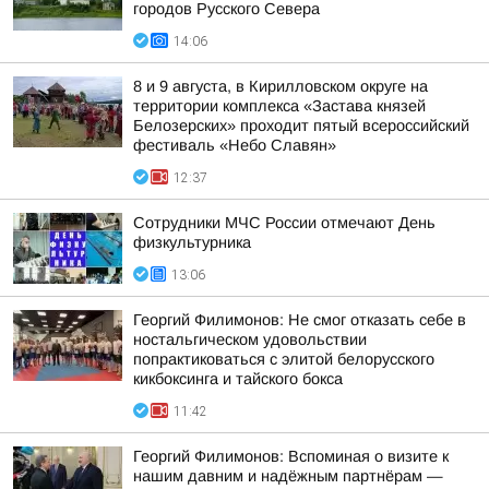
городов Русского Севера
14:06
8 и 9 августа, в Кирилловском округе на
территории комплекса «Застава князей
Белозерских» проходит пятый всероссийский
фестиваль «Небо Славян»
12:37
Сотрудники МЧС России отмечают День
физкультурника
13:06
Георгий Филимонов: Не смог отказать себе в
ностальгическом удовольствии
попрактиковаться с элитой белорусского
кикбоксинга и тайского бокса
11:42
Георгий Филимонов: Вспоминая о визите к
нашим давним и надёжным партнёрам —