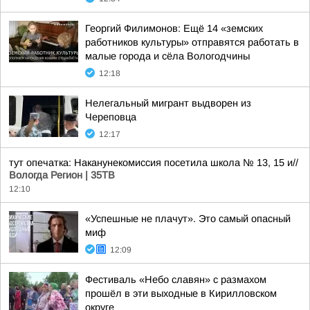
Георгий Филимонов: Ещё 14 «земских
работников культуры» отправятся работать в
малые города и сёла Вологодчины
12:18
Нелегальный мигрант выдворен из
Череповца
12:17
тут опечатка: Наканунекомиссия посетила школа № 13, 15 и//
Вологда Регион | 35ТВ
12:10
«Успешные не плачут». Это самый опасный
миф
12:09
Фестиваль «Небо славян» с размахом
прошёл в эти выходные в Кирилловском
округе