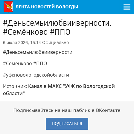
#Деньсемьилюбвииверности.
#Семёнково #ППО
Официально
6 июля 2026, 15:14
#Деньсемьилюбвииверности
#Семёнково #ППО
#уфкповологодскойобласти
Источник:
Канал в МАКС "УФК по Вологодской
области"
Подписывайтесь на наш паблик в ВКонтакте
ПОДПИСАТЬСЯ