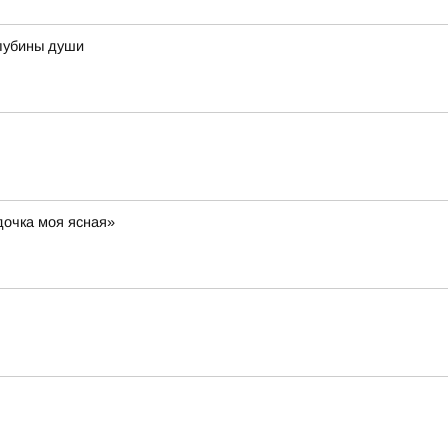
лубины души
дочка моя ясная»