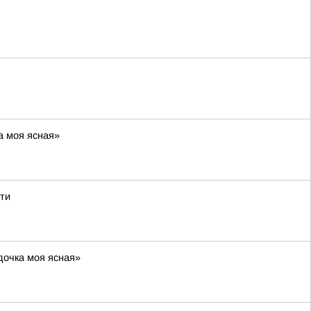
а моя ясная»
ти
дочка моя ясная»