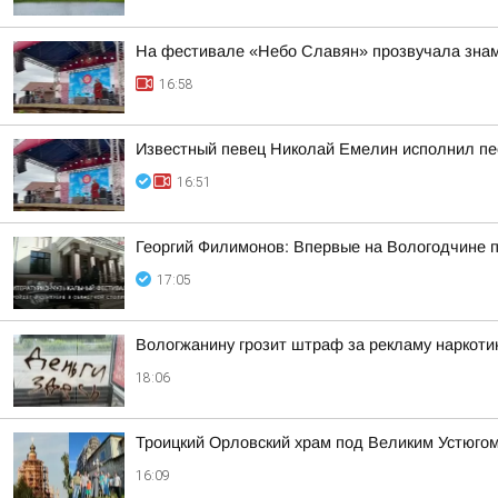
На фестивале «Небо Славян» прозвучала знам
16:58
Известный певец Николай Емелин исполнил пе
16:51
Георгий Филимонов: Впервые на Вологодчине 
17:05
Вологжанину грозит штраф за рекламу наркоти
18:06
Троицкий Орловский храм под Великим Устюгом
16:09