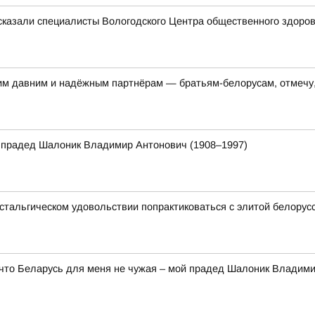
ссказали специалисты Вологодского Центра общественного здоро
им давним и надёжным партнёрам — братьям-белорусам, отмечу,
 прадед Шалоник Владимир Антонович (1908–1997)
стальгическом удовольствии попрактиковаться с элитой белорусск
 что Беларусь для меня не чужая – мой прадед Шалоник Владим