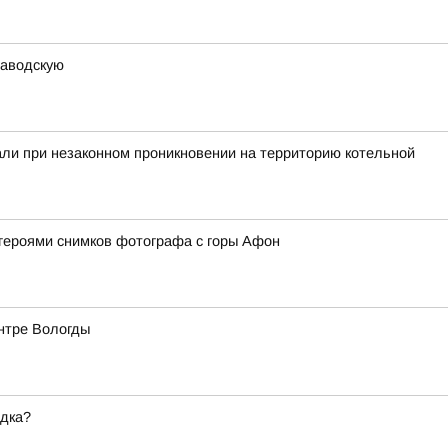
заводскую
ли при незаконном проникновении на территорию котельной
героями снимков фотографа с горы Афон
ентре Вологды
ядка?