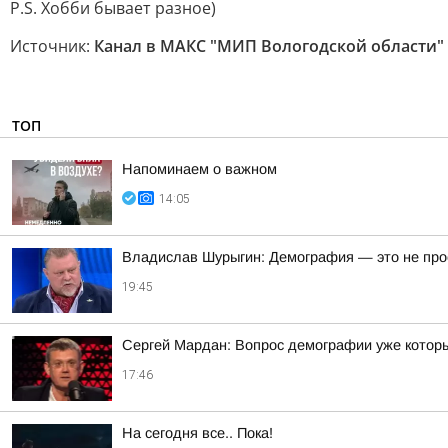
P.S. Хобби бывает разное)
Источник:
Канал в МАКС "МИП Вологодской области"
ТОП
Напоминаем о важном
14:05
Владислав Шурыгин: Демография — это не просто
19:45
Сергей Мардан: Вопрос демографии уже которы
17:46
На сегодня все.. Пока!