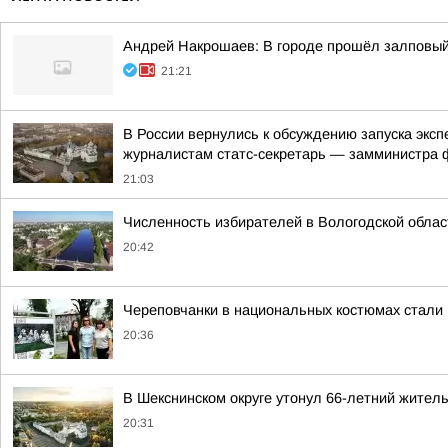
Андрей Накрошаев: В городе прошёл залповы
21:21
В России вернулись к обсуждению запуска экс
журналистам статс-секретарь — замминистра ф
21:03
Численность избирателей в Вологодской облас
20:42
Череповчанки в национальных костюмах стали
20:36
В Шекснинском округе утонул 66-летний жител
20:31