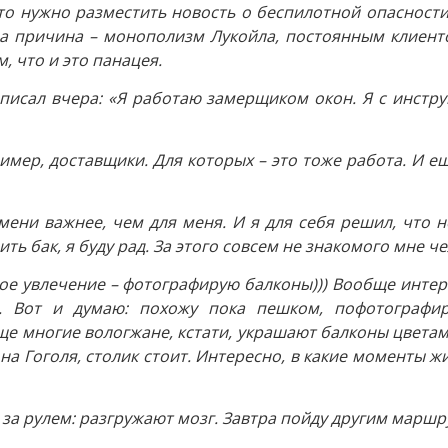
о нужно разместить новость о беспилотной опасности.
а причина – монополизм Лукойла, постоянным клиентом
, что и это панацея.
написал вчера: «Я работаю замерщиком окон. Я с инстр
имер, доставщики. Для которых – это тоже работа. И е
ени важнее, чем для меня. И я для себя решил, что н
ть бак, я буду рад. За этого совсем не знакомого мне че
ное увлечение – фотографирую балконы))) Вообще интер
ь. Вот и думаю: похожу пока пешком, пофотографи
многие вологжане, кстати, украшают балконы цветами. 
 на Гоголя, столик стоит. Интересно, в какие моменты ж
 за рулем: разгружают мозг. Завтра пойду другим маршр