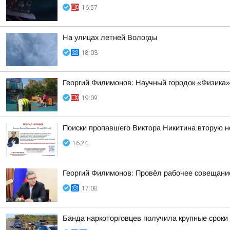
16:57
На улицах летней Вологды
18:03
Георгий Филимонов: Научный городок «Физика»
19:09
Поиски пропавшего Виктора Никитина вторую 
16:24
Георгий Филимонов: Провёл рабочее совещание
17:08
Банда наркоторговцев получила крупные сроки