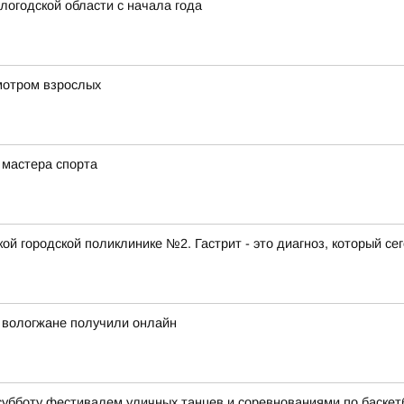
логодской области с начала года
мотром взрослых
 мастера спорта
ой городской поликлинике №2. Гастрит - это диагноз, который се
й вологжане получили онлайн
субботу фестивалем уличных танцев и соревнованиями по баскет