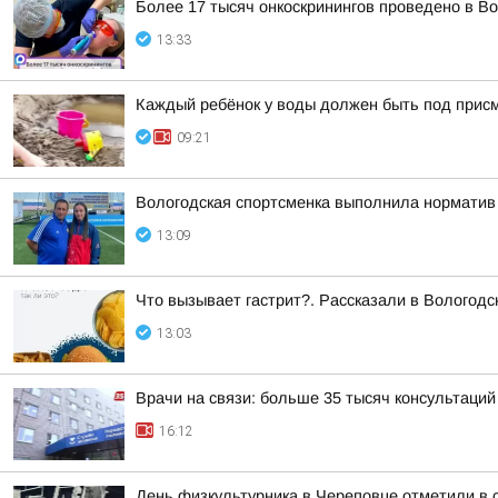
Более 17 тысяч онкоскринингов проведено в Во
13:33
Каждый ребёнок у воды должен быть под прис
09:21
Вологодская спортсменка выполнила норматив
13:09
Что вызывает гастрит?. Рассказали в Вологодск
13:03
Врачи на связи: больше 35 тысяч консультаци
16:12
День физкультурника в Череповце отметили в 