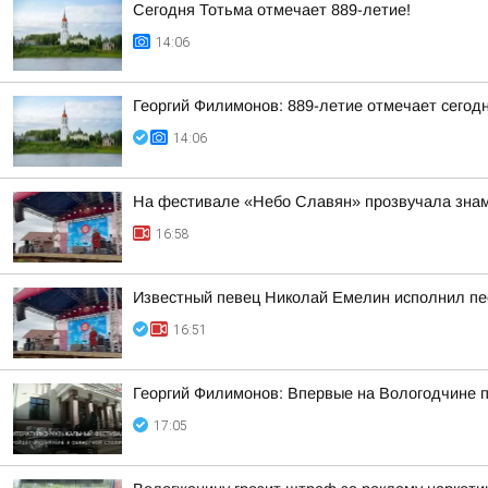
Сегодня Тотьма отмечает 889-летие!
14:06
Георгий Филимонов: 889-летие отмечает сегод
14:06
На фестивале «Небо Славян» прозвучала знам
16:58
Известный певец Николай Емелин исполнил пе
16:51
Георгий Филимонов: Впервые на Вологодчине 
17:05