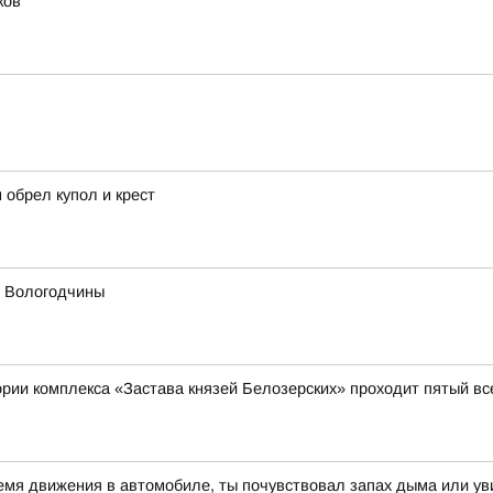
ков
 обрел купол и крест
х Вологодчины
итории комплекса «Застава князей Белозерских» проходит пятый 
ремя движения в автомобиле, ты почувствовал запах дыма или ув