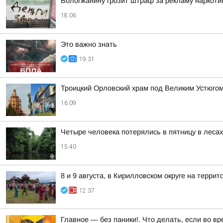
Вологжанину грозит штраф за рекламу наркоти
18:06
Это важно знать
19:31
Троицкий Орловский храм под Великим Устюгом
16:09
Четыре человека потерялись в пятницу в леса
15:40
8 и 9 августа, в Кирилловском округе на терр
12:37
Главное — без паники!. Что делать, если во в