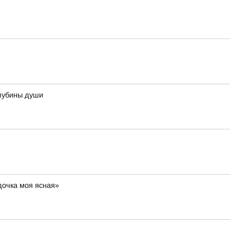
лубины души
дочка моя ясная»