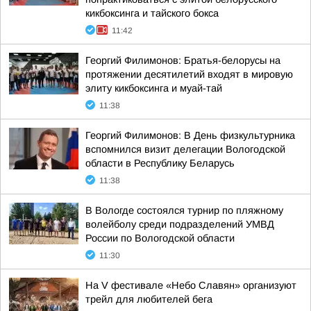
кикбоксинга и тайского бокса
11:42
Георгий Филимонов: Братья-белорусы на
протяжении десятилетий входят в мировую
элиту кикбоксинга и муай-тай
11:38
Георгий Филимонов: В День физкультурника
вспомнился визит делегации Вологодской
области в Республику Беларусь
11:38
В Вологде состоялся турнир по пляжному
волейболу среди подразделений УМВД
России по Вологодской области
11:30
На V фестивале «Небо Славян» организуют
трейл для любителей бега