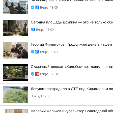
За последнее время в Вологде появилось множ
Вчера, 18:09
Сегодня площадь Дрыгина — это не только обно
Вчера, 18:09
Георгий Филимонов: Продолжаю день в нашем р
Вчера, 18:09
Сказочный кинохит «Колобок» возглавил прокат
Вчера, 17:10
Девушка пострадала в ДТП под Кирилловом по 
Вчера, 17:20
Валерий Фальков и губернатор Вологодской об