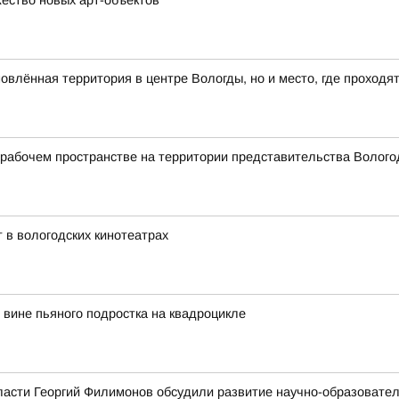
ество новых арт-объектов
влённая территория в центре Вологды, но и место, где проходя
абочем пространстве на территории представительства Вологод
 в вологодских кинотеатрах
вине пьяного подростка на квадроцикле
ласти Георгий Филимонов обсудили развитие научно-образовате