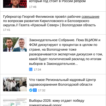
который год стоит в России ребром
17:46
Губернатор Георгий Филимонов провёл рабочее
совещание
по вопросам развития Кирилловского и Белозерского
округов.//
Газета «Красный Север» | Вологодская область
17:41
Законодательное Собрание. Пока ВЦИОМ и
ФОМ дискутируют о процентах в целом по
стране, на Вологодчине тоже
разворачивается экспертная дискуссия о том,
какой будет политический расклад по итогам
выборов в Законодательное...
17:34
Что такое Региональный кадровый Центр
здравоохранения Вологодской области
17:32
Выборы-2026: кому отдает победу
поквартирный опрос