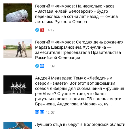
Георгий Филимонов: На несколько часов
«Застава князей Белозерских» будто
перенеслась на сотни лет назад — ожила
летопись Русского Севера
14:12
Георгий Филимонов: Сегодня день рождения
Марата Шакирзяновича Хуснуллина —
заместителя Председателя Правительства
Российской Федерации
11:09
Андрей Медведев: Тему с «Лебединым
озером» знаете? Вот этот вот эвфемизм
соевой либерды для обозначения «крушения
режЫма»? С учетом того, что балет
ритуально показывали по ТВ в день смерти
Брежнева, Андропова и Черненко, ну...
12:07
Лучшего отца выберут в Вологодской области