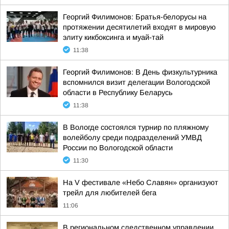
Георгий Филимонов: Братья-белорусы на
протяжении десятилетий входят в мировую
элиту кикбоксинга и муай-тай
11:38
Георгий Филимонов: В День физкультурника
вспомнился визит делегации Вологодской
области в Республику Беларусь
11:38
В Вологде состоялся турнир по пляжному
волейболу среди подразделений УМВД
России по Вологодской области
11:30
На V фестивале «Небо Славян» организуют
трейл для любителей бега
11:06
В региональном следственном управлении