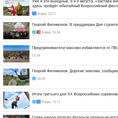
Уже в эти выходные, 8 и 9 августа, «Застава 
здесь пройдёт юбилейный Всероссийский фес
Вчера, 20:12
Георгий Филимонов: В преддверии Дня строите
Вчера, 19:34
Предприниматели массово избавляются от ПВЗ 
01:54
Георгий Филимонов: Дорогие земляки, сообщаю в
00:03
Итоги третьего дня XX Всероссийских соревно
Вчера, 16:12
Глава города посетил батальон патрульно-пос