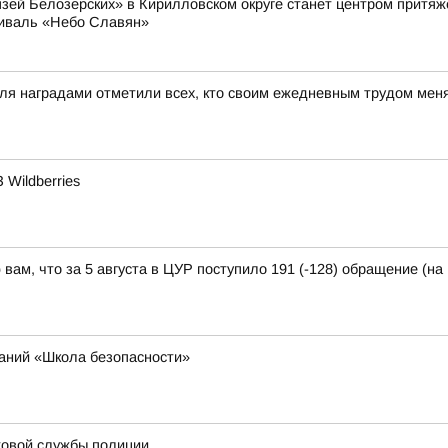
князей Белозерских» в Кирилловском округе станет центром прит
тиваль «Небо Славян»
ля наградами отметили всех, кто своим ежедневным трудом меня
Wildberries
ам, что за 5 августа в ЦУР поступило 191 (-128) обращение (на 
ваний «Школа безопасности»
товой службы полиции