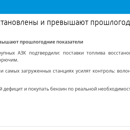
сстановлены и превышают прошлогод
евышают прошлогодние показатели
упных АЗК подтвердили: поставки топлива восстан
орючим.
и самых загруженных станциях усилят контроль: воло
й дефицит и покупать бензин по реальной необходимост