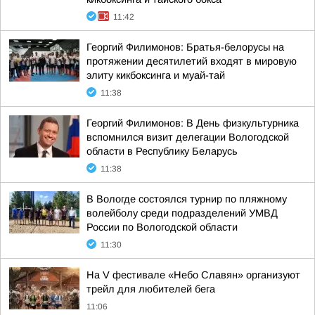
11:42
Георгий Филимонов: Братья-белорусы на
протяжении десятилетий входят в мировую
элиту кикбоксинга и муай-тай
11:38
Георгий Филимонов: В День физкультурника
вспомнился визит делегации Вологодской
области в Республику Беларусь
11:38
В Вологде состоялся турнир по пляжному
волейболу среди подразделений УМВД
России по Вологодской области
11:30
На V фестивале «Небо Славян» организуют
трейл для любителей бега
11:06