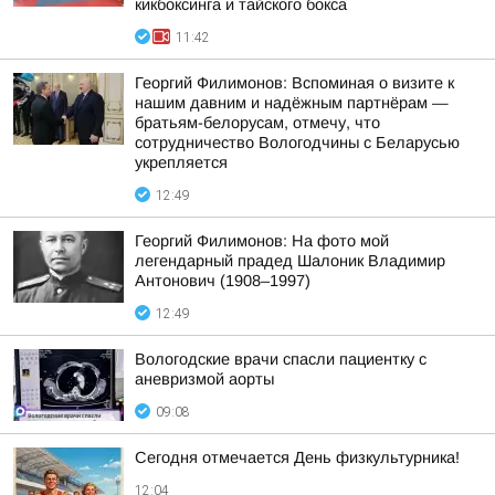
кикбоксинга и тайского бокса
11:42
Георгий Филимонов: Вспоминая о визите к
нашим давним и надёжным партнёрам —
братьям-белорусам, отмечу, что
сотрудничество Вологодчины с Беларусью
укрепляется
12:49
Георгий Филимонов: На фото мой
легендарный прадед Шалоник Владимир
Антонович (1908–1997)
12:49
Вологодские врачи спасли пациентку с
аневризмой аорты
09:08
Сегодня отмечается День физкультурника!
12:04