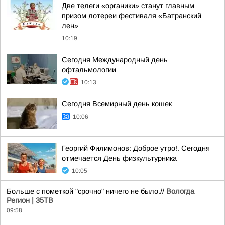
Две телеги «органики» станут главным
призом лотереи фестиваля «Батранский
лен»
10:19
Сегодня Международный день
офтальмологии
10:13
Сегодня Всемирный день кошек
10:06
Георгий Филимонов: Доброе утро!. Сегодня
отмечается День физкультурника
10:05
Больше с пометкой "срочно" ничего не было.//
Вологда
Регион | 35ТВ
09:58