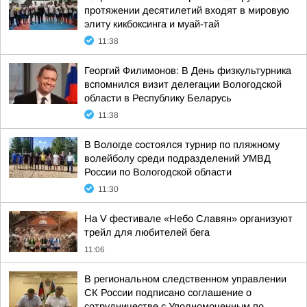
протяжении десятилетий входят в мировую
элиту кикбоксинга и муай-тай
11:38
Георгий Филимонов: В День физкультурника
вспомнился визит делегации Вологодской
области в Республику Беларусь
11:38
В Вологде состоялся турнир по пляжному
волейболу среди подразделений УМВД
России по Вологодской области
11:30
На V фестивале «Небо Славян» организуют
трейл для любителей бега
11:06
В региональном следственном управлении
СК России подписано соглашение о
сотрудничестве с Уполномоченным по