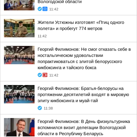
Вологодской области
11:42
Жители Устюжны изготовят «Птиц одного
полета» и пробегут 774 метров
11:42
Георгий Филимонов: Не смог отказать себе в
ностальгическом удовольствии
попрактиковаться с элитой белорусского
кикбоксинга и тайского бокса
11:42
Георгий Филимонов: Братья-белорусы на
протяжении десятилетий входят в мировую
элиту кикбоксинга и муай-тай
11:38
Георгий Филимонов: В День физкультурника
вспомнился визит делегации Вологодской
области в Республику Беларусь