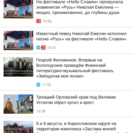
На фестивале «Небо Славян» прозвучала
знаменитая «Русь» Николая Емелина —
мощно, проникновенно, до глубины души
16:58
Известный певец Николай Емелин исполнил
песню «Русь» на фестивале «Небо Славян»
16:51
Георгий Филимонов: Впервые на
Вологодчине проведём Фокинский
литературно-музыкальный фестиваль
«Звёздочка моя ясная»
17:05
Троицкий Орловский храм под Великим
Устюгом обрел купол и крест
16:09
8 и 9 августа, в Кирилловском округе на
территории комплекса «Застава князей