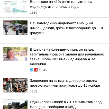
Вологжане на 41% реже жалуются на
медицину: итог с начала года
15:50
На Вологодчину надвигается мощный
циклон: дожди, грозы и похолодание до +10
градусов
15:45
В Шексне на финишную прямую вышел
капитальный ремонт здания для начального
звена школы №1 имени адмирала А. М.
Калинина
15:45
Заявления на выплаты для вологодских
первоклассников принимают до 15 ноября
15:33
Один человек погиб в ДТП с "Камазом" под
Вологдой, сообщили в МВД