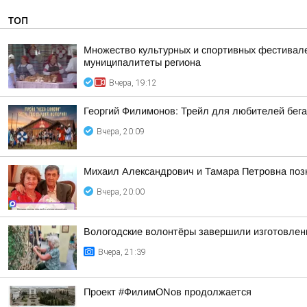
ТОП
Множество культурных и спортивных фестивалей
муниципалитеты региона
Вчера, 19:12
Георгий Филимонов: Трейл для любителей бег
Вчера, 20:09
Михаил Александрович и Тамара Петровна позн
Вчера, 20:00
Вологодские волонтёры завершили изготовлен
Вчера, 21:39
Проект #ФилимONов продолжается