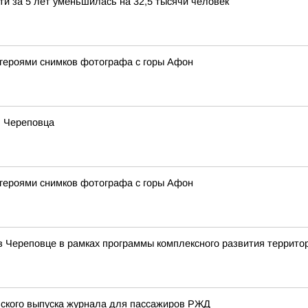
ти за 5 лет уменьшилась на 32,5 тысячи человек
 героями снимков фотографа с горы Афон
ь Череповца
 героями снимков фотографа с горы Афон
в Череповце в рамках программы комплексного развития террито
вского выпуска журнала для пассажиров РЖД