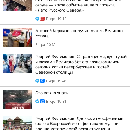
округе — яркое событие нашего проекта
«Лето Русского Севера»
Вчера, 19:10
Алексей Кержаков получил мяч из Великого
Устюга
Вчера, 20:39
Георгий Филимонов: С традициями, культурой
и вкусами Великого Устюга познакомились
сегодня сотни петербуржцев и гостей
Северной столицы
Вчера, 19:48
Это важно знать
Вчера, 19:31
Георгий Филимонов: Делюсь атмосферными
фото с Всероссийского фестиваля музыки,
военно-исторической реконструкции и