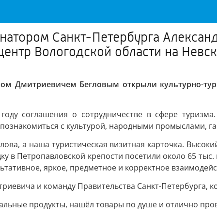
ернатором Санкт-Петербурга Алекса
центр Вологодской области на Невск
дром Дмитриевичем Бегловым открыли культурно-тур
году соглашения о сотрудничестве в сфере туризма.
о познакомиться с культурой, народными промыслами, 
лова, а наша туристическая визитная карточка. Высокий
у в Петропавловской крепости посетили около 65 тыс. 
ьтативное, яркое, предметное и корректное взаимодейс
риевича и команду Правительства Санкт-Петербурга, к
льные продукты, нашёл товары по душе и отлично пров