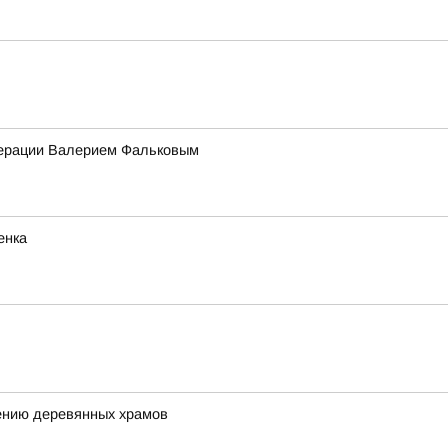
едерации Валерием Фальковым
енка
ению деревянных храмов