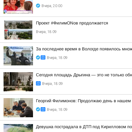
Вчера, 20:00
Проект #ФилимONов продолжается
Вчера, 18:09
За последнее время в Вологде появилось множ
Вчера, 18:09
Сегодня площадь Дрыгина — это не только обно
Вчера, 18:09
Георгий Филимонов: Продолжаю день в нашем р
Вчера, 18:09
Девушка пострадала в ДТП под Кирилловом по 