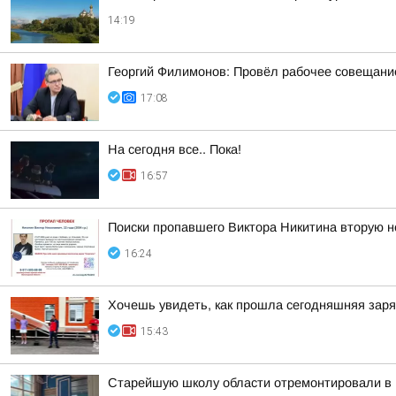
14:19
Георгий Филимонов: Провёл рабочее совещание
17:08
На сегодня все.. Пока!
16:57
Поиски пропавшего Виктора Никитина вторую 
16:24
Хочешь увидеть, как прошла сегодняшняя зар
15:43
Старейшую школу области отремонтировали в 