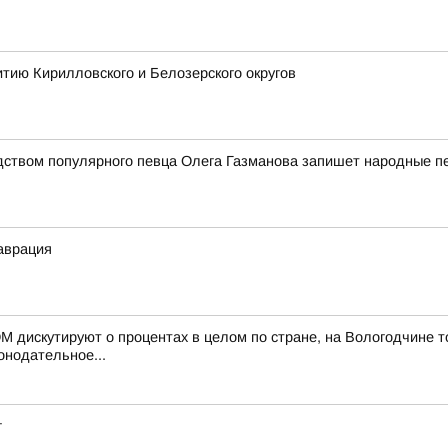
тию Кирилловского и Белозерского округов
дством популярного певца Олега Газманова запишет народные п
аврация
дискутируют о процентах в целом по стране, на Вологодчине тож
онодательное...
г