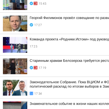
15:43
Георгий Филимонов провёл совещание по разви
17:27
Команда проекта «Родники.Истоки» под руково
17:23
Старинным храмам Белозерска требуется рест
17:19
Законодательное Собрание. Пока ВЦИОМ и ФОМ 
политический расклад по итогам выборов в Зак
17:34
Знаменательное событие в жизни наших колле