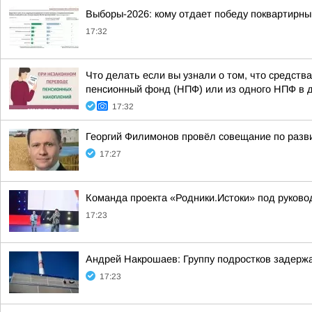
Выборы-2026: кому отдает победу поквартирны
17:32
Что делать если вы узнали о том, что средст
пенсионный фонд (НПФ) или из одного НПФ в др
17:32
Георгий Филимонов провёл совещание по разви
17:27
Команда проекта «Родники.Истоки» под руково
17:23
Андрей Накрошаев: Группу подростков задерж
17:23