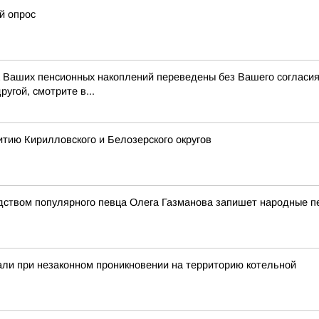
й опрос
ва Ваших пенсионных накоплений переведены без Вашего согласи
угой, смотрите в...
тию Кирилловского и Белозерского округов
дством популярного певца Олега Газманова запишет народные п
али при незаконном проникновении на территорию котельной