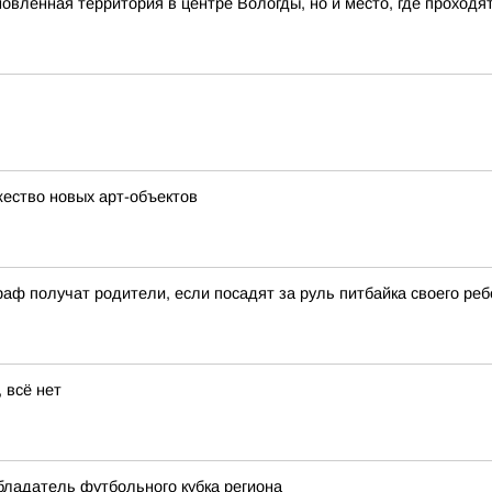
влённая территория в центре Вологды, но и место, где проходя
ество новых арт-объектов
аф получат родители, если посадят за руль питбайка своего реб
 всё нет
бладатель футбольного кубка региона