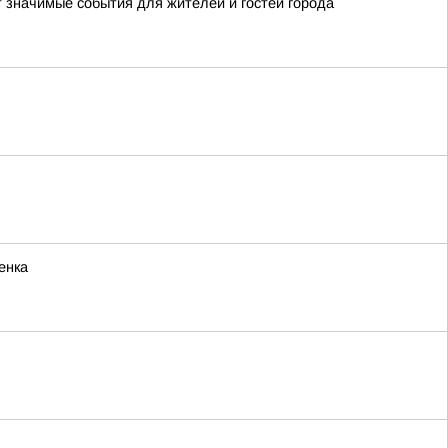
т значимые события для жителей и гостей города
енка