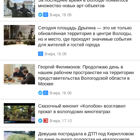
За последнее время в Вологде появилось
множество новых арт-объектов
Вчера, 18:09
Сегодня площадь Дрыгина — это не только
обновлённая территория в центре Вологды,
но и место, где проходят значимые события
для жителей и гостей города
Вчера, 18:09
Георгий Филимонов: Продолжаю день в
нашем рабочем пространстве на территории
представительства Вологодской области в
Москве
Вчера, 18:09
Сказочный кинохит «Колобок» возглавил
прокат в вологодских кинотеатрах
Вчера, 17:10
Девушка пострадала в ДТП под Кирилловом
по вине пьяного подростка на квадроцикле