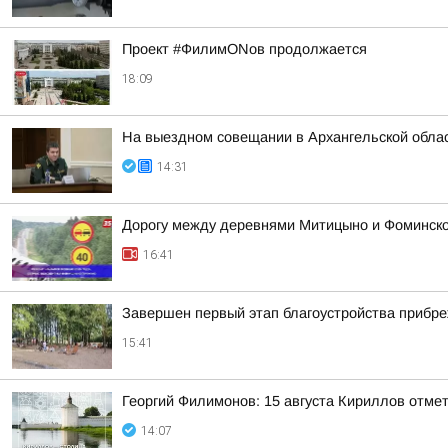
Проект #ФилимONов продолжается
18:09
На выездном совещании в Архангельской обла
14:31
Дорогу между деревнями Митицыно и Фоминское
16:41
Завершен первый этап благоустройства прибр
15:41
Георгий Филимонов: 15 августа Кириллов отме
14:07