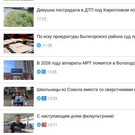
Девушка пострадала в ДТП под Кирилловом по 
17:20
По иску прокуратуры Вытегорского района суд
11:09
В 2026 году аппараты МРТ появятся в Вологод
15:05
Школьницы из Сокола вместе со сверстниками и
13:29
С наступающим днем физкультуника!
10:11