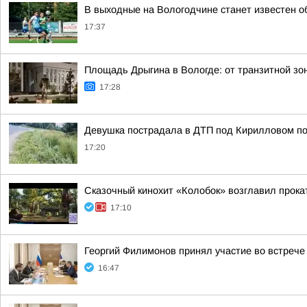
В выходные на Вологодчине станет известен о
17:37
Площадь Дрыгина в Вологде: от транзитной зо
17:28
Девушка пострадала в ДТП под Кирилловом по 
17:20
Сказочный кинохит «Колобок» возглавил прокат
17:10
Георгий Филимонов принял участие во встреч
16:47