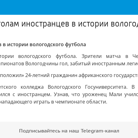
голам иностранцев в истории волог
в в истории вологодского футбола
стории вологодского футбола. Зрители матча в 
мпионатов Вологодчины гол, забитый иностранным лег
«положил» 24-летний гражданин африканского государст
етского колледжа Вологодского Госуниверситета. 
ился с иностранцем. Узнав, что уроженец Мали учил
 нападающего играть в чемпионате области.
Подписывайтесь на наш Telegram-канал