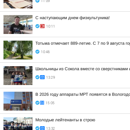
11:09
С наступающим днем физкультуника!
10:11
Тотьма отмечает 889-летие. С 7 по 9 августа 
10:48
Школьницы из Сокола вместе со сверстниками и
13:29
В 2026 году аппараты МРТ появятся в Вологод
15:05
Молодые лейтенанты в строю
13:32