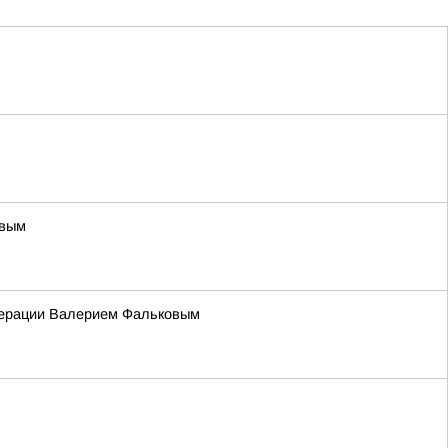
овым
едерации Валерием Фальковым