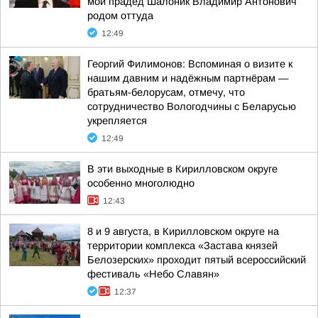
мой прадед Шалоник Владимир Антонович
родом оттуда
12:49
Георгий Филимонов: Вспоминая о визите к
нашим давним и надёжным партнёрам —
братьям-белорусам, отмечу, что
сотрудничество Вологодчины с Беларусью
укрепляется
12:49
В эти выходные в Кирилловском округе
особенно многолюдно
12:43
8 и 9 августа, в Кирилловском округе на
территории комплекса «Застава князей
Белозерских» проходит пятый всероссийский
фестиваль «Небо Славян»
12:37