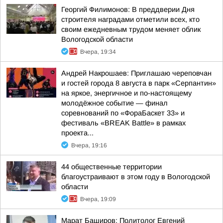
Георгий Филимонов: В преддверии Дня
строителя наградами отметили всех, кто
своим ежедневным трудом меняет облик
Вологодской области
Вчера, 19:34
Андрей Накрошаев: Приглашаю череповчан
и гостей города 8 августа в парк «Серпантин»
на яркое, энергичное и по-настоящему
молодёжное событие — финал
соревнований по «ФораБаскет 33» и
фестиваль «BREAK Battle» в рамках
проекта...
Вчера, 19:16
44 общественные территории
благоустраивают в этом году в Вологодской
области
Вчера, 19:09
Марат Баширов: Политолог Евгений