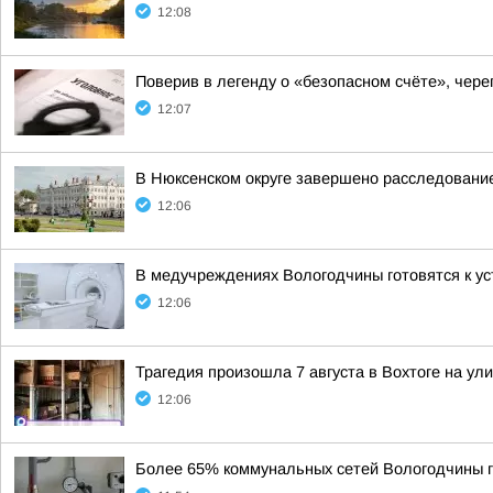
12:08
Поверив в легенду о «безопасном счёте», че
12:07
В Нюксенском округе завершено расследовани
12:06
В медучреждениях Вологодчины готовятся к у
12:06
Трагедия произошла 7 августа в Вохтоге на у
12:06
Более 65% коммунальных сетей Вологодчины г