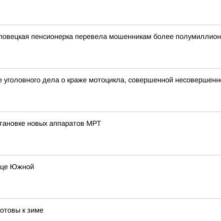
реповецкая пенсионерка перевела мошенникам более полумиллион
е уголовного дела о краже мотоцикла, совершенной несовершен
становке новых аппаратов МРТ
лице Южной
отовы к зиме