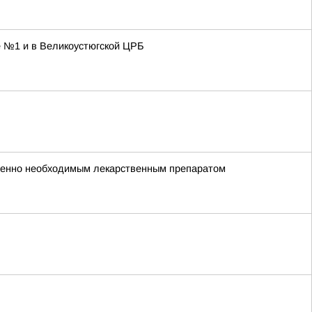
е №1 и в Великоустюгской ЦРБ
зненно необходимым лекарственным препаратом