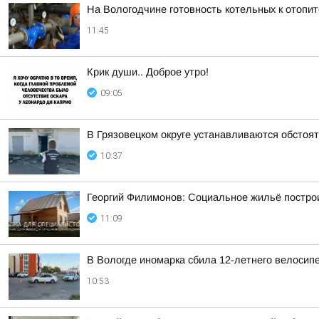
На Вологодчине готовность котельных к отопи
11:45
Крик души.. Доброе утро!
09:05
В Грязовецком округе устанавливаются обстоя
10:37
Георгий Филимонов: Социальное жильё построи
11:09
В Вологде иномарка сбила 12-летнего велосип
10:53