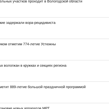
льных участков проходит в Вологодской области
ские задержали вора-рецидивиста
ником отметим 774-летие Устюжны
 вологжан в кружках и секциях региона
отметит 889-летие большой праздничной программой
тановке новых аппаратов МРТ