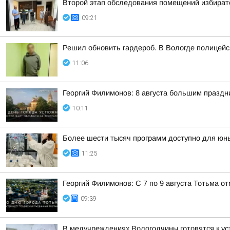
Второй этап обследования помещений избирате
09:21
Решил обновить гардероб. В Вологде полицей
11:06
Георгий Филимонов: 8 августа большим празд
10:11
Более шести тысяч программ доступно для юных
11:25
Георгий Филимонов: С 7 по 9 августа Тотьма 
09:39
В медучреждениях Вологодчины готовятся к ус