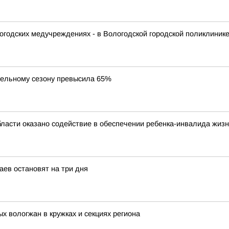
логодских медучреждениях - в Вологодской городской поликлиник
тельному сезону превысила 65%
бласти оказано содействие в обеспечении ребенка-инвалида жи
аев остановят на три дня
х вологжан в кружках и секциях региона