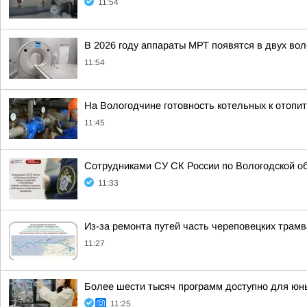
11:54
В 2026 году аппараты МРТ появятся в двух во
11:54
На Вологодчине готовность котельных к отопи
11:45
Сотрудниками СУ СК России по Вологодской о
11:33
Из-за ремонта путей часть череповецких трамв
11:27
Более шести тысяч программ доступно для юны
11:25