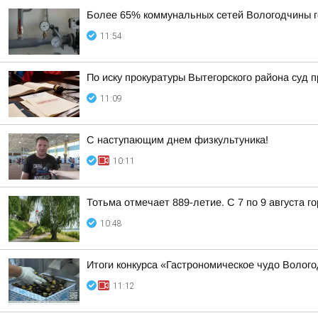
Более 65% коммунальных сетей Вологодчины г
11:54
По иску прокуратуры Вытегорского района суд
11:09
С наступающим днем физкультуника!
10:11
Тотьма отмечает 889-летие. С 7 по 9 августа 
10:48
Итоги конкурса «Гастрономическое чудо Волог
11:12