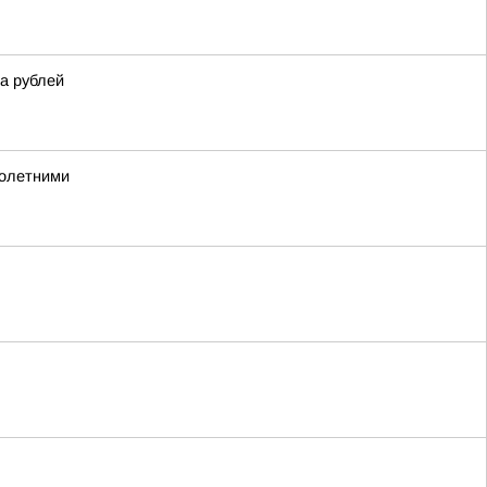
а рублей
нолетними