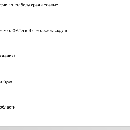
сии по голболу среди слепых
ского ФАПа в Вытегорском округе
ождения!
робус»
области: