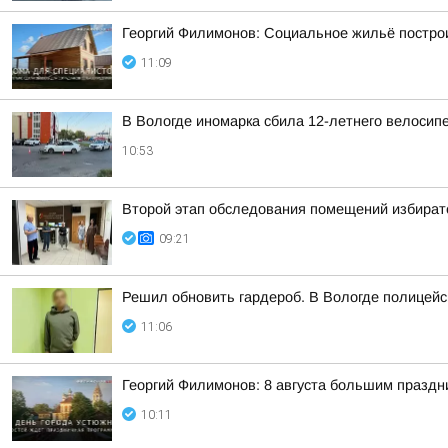
Георгий Филимонов: Социальное жильё построи
11:09
В Вологде иномарка сбила 12-летнего велосип
10:53
Второй этап обследования помещений избирате
09:21
Решил обновить гардероб. В Вологде полицей
11:06
Георгий Филимонов: 8 августа большим празд
10:11