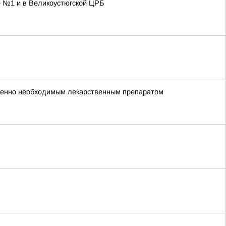
е №1 и в Великоустюгской ЦРБ
зненно необходимым лекарственным препаратом