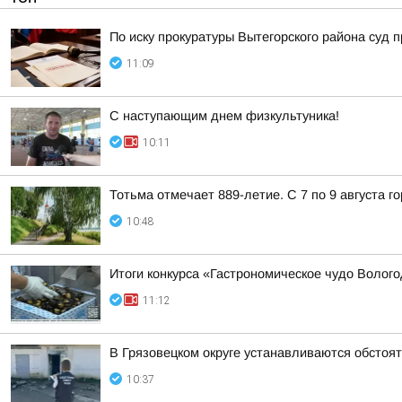
По иску прокуратуры Вытегорского района суд
11:09
С наступающим днем физкультуника!
10:11
Тотьма отмечает 889-летие. С 7 по 9 августа 
10:48
Итоги конкурса «Гастрономическое чудо Волог
11:12
В Грязовецком округе устанавливаются обстоя
10:37