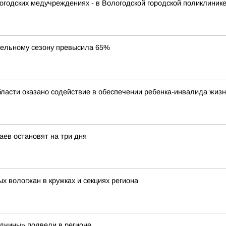
логодских медучреждениях - в Вологодской городской поликлиник
тельному сезону превысила 65%
бласти оказано содействие в обеспечении ребенка-инвалида жи
аев остановят на три дня
х вологжан в кружках и секциях региона
одчины» подвели в регионе