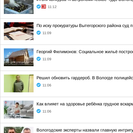
11:12
По иску прокуратуры Вытегорского района суд
11:09
Георгий Филимонов: Социальное жильё построи
11:09
Решил обновить гардероб. В Вологде полицей
11:06
Как влияет на здоровье ребёнка грудное вскар
11:06
Вологодские эксперты назвали главную интриг