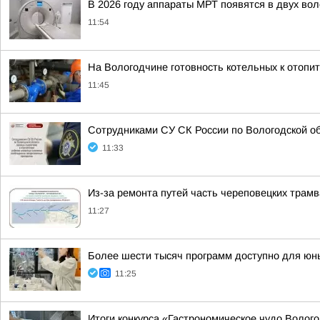
В 2026 году аппараты МРТ появятся в двух во
11:54
На Вологодчине готовность котельных к отопи
11:45
Сотрудниками СУ СК России по Вологодской о
11:33
Из-за ремонта путей часть череповецких трамв
11:27
Более шести тысяч программ доступно для юны
11:25
Итоги конкурса «Гастрономическое чудо Волог