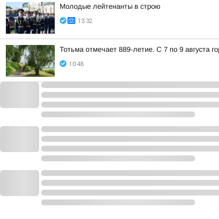
Молодые лейтенанты в строю
13:32
Тотьма отмечает 889-летие. С 7 по 9 августа 
10:48