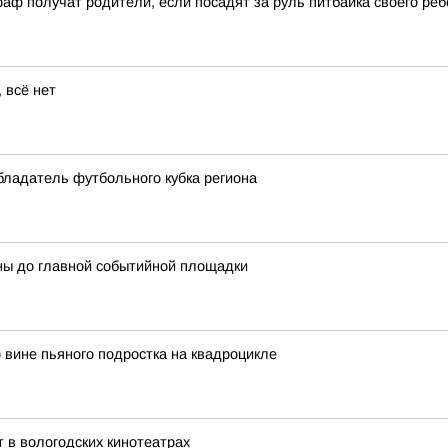
аф получат родители, если посадят за руль питбайка своего реб
 всё нет
бладатель футбольного кубка региона
ны до главной событийной площадки
вине пьяного подростка на квадроцикле
 в вологодских кинотеатрах