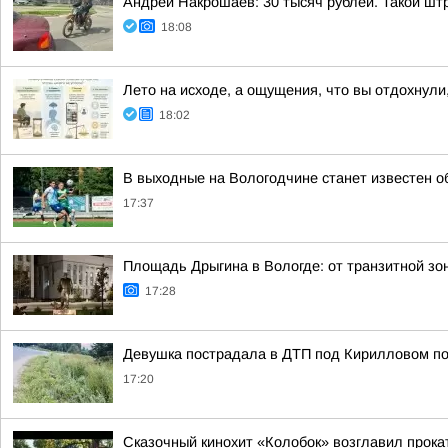
Андрей Накрошаев: 30 тысяч рублей. Такой штр
18:08
Лето на исходе, а ощущения, что вы отдохнули,
18:02
В выходные на Вологодчине станет известен о
17:37
Площадь Дрыгина в Вологде: от транзитной зо
17:28
Девушка пострадала в ДТП под Кирилловом по 
17:20
Сказочный кинохит «Колобок» возглавил прокат