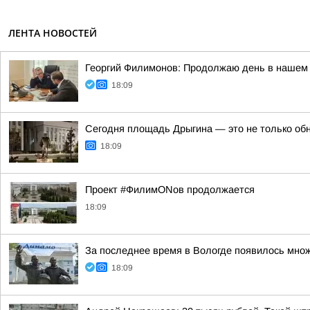
ЛЕНТА НОВОСТЕЙ
Георгий Филимонов: Продолжаю день в нашем 
18:09
Сегодня площадь Дрыгина — это не только обно
18:09
Проект #ФилимONов продолжается
18:09
За последнее время в Вологде появилось множ
18:09