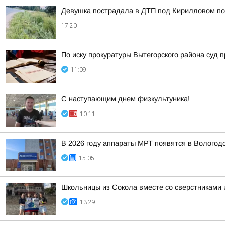
Девушка пострадала в ДТП под Кирилловом по 
17:20
По иску прокуратуры Вытегорского района суд
11:09
С наступающим днем физкультуника!
10:11
В 2026 году аппараты МРТ появятся в Вологод
15:05
Школьницы из Сокола вместе со сверстниками и
13:29