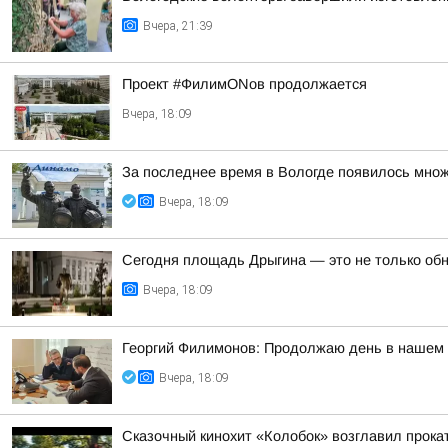
Вчера, 21:39
Проект #ФилимONов продолжается
Вчера, 18:09
За последнее время в Вологде появилось множ
Вчера, 18:09
Сегодня площадь Дрыгина — это не только обно
Вчера, 18:09
Георгий Филимонов: Продолжаю день в нашем р
Вчера, 18:09
Сказочный кинохит «Колобок» возглавил прокат