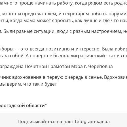
 намного проще начинать работу, когда рядом есть родн
, может и председателем, и секретарем побыть пару мин
ы, когда мама может спросить, как лучше и где что най
 Были разные ситуации, люди с разным настроением, н
Выборы — это всегда позитивно и интересно. Была изби
ь за собой. А почерк ее был каллиграфический - как из 
награждена Почетной Грамотой Мэра г. Череповца
очник вдохновения в первую очередь в семье. Вдохнов
мы верим, что так и будет
ологодской области"
Подписывайтесь на наш Telegram-канал