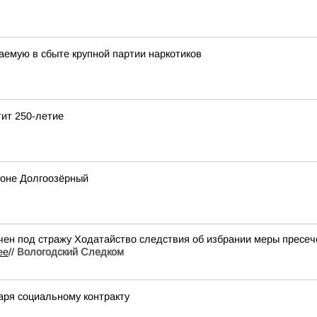
емую в сбыте крупной партии наркотиков
тит 250-летие
йоне Долгоозёрный
н под стражу Ходатайство следствия об избрании меры пресече
ее
//
Вологодский Следком
аря социальному контракту