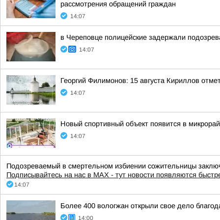
рассмотрения обращений граждан
14:07
в Череповце полицейские задержали подозрева
14:07
Георгий Филимонов: 15 августа Кириллов отме
14:07
Новый спортивный объект появится в микрора
14:07
Подозреваемый в смертельном избиении сожительницы заключе
Подписывайтесь на нас в MAX - тут новости появляются быстр
14:07
Более 400 вологжан открыли свое дело благод
14:00