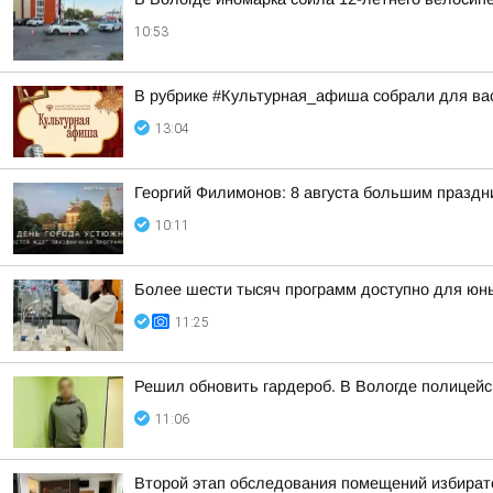
10:53
В рубрике #Культурная_афиша собрали для вас
13:04
Георгий Филимонов: 8 августа большим празд
10:11
Более шести тысяч программ доступно для юных
11:25
Решил обновить гардероб. В Вологде полицей
11:06
Второй этап обследования помещений избирате