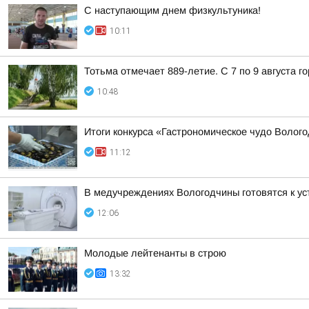
С наступающим днем физкультуника!
10:11
Тотьма отмечает 889-летие. С 7 по 9 августа 
10:48
Итоги конкурса «Гастрономическое чудо Волог
11:12
В медучреждениях Вологодчины готовятся к ус
12:06
Молодые лейтенанты в строю
13:32