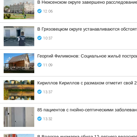
В Нюксенском округе завершено расследовани
12:06
В Грязовецком округе устанавливаются обстоя
10:37
Георгий Филимонов: Социальное жильё построи
11:09
Кириллов Кириллов с размахом отметит свой 
13:37
85 пациентов с гнойно-септическими заболева
13:32
В Вологде иномарка сбила 12-летнего велосип