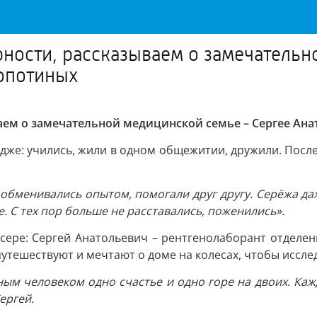
рности, рассказываем о замечатель
Копотиных
ваем о замечательной медицинской семье – Сергее Ан
едже: учились, жили в одном общежитии, дружили. Посл
бменивались опытом, помогали друг другу. Серёжа даж
. С тех пор больше не расставались, поженились».
сере: Сергей Анатольевич – рентгенолаборант отделен
утешествуют и мечтают о доме на колесах, чтобы исслед
дным человеком одно счастье и одно горе на двоих. Каж
ергей.