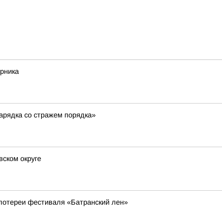
урника
арядка со стражем порядка»
ском округе
 лотереи фестиваля «Батранский лен»