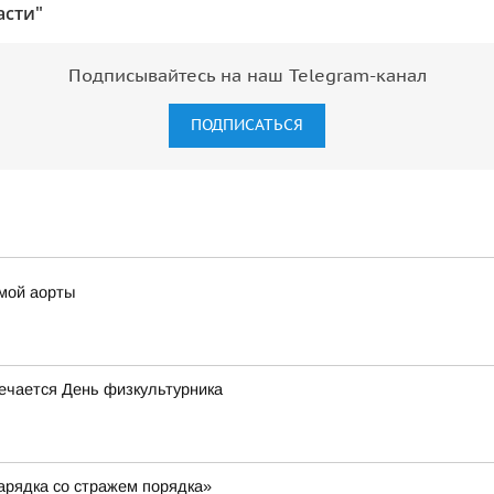
асти"
Подписывайтесь на наш Telegram-канал
ПОДПИСАТЬСЯ
змой аорты
мечается День физкультурника
арядка со стражем порядка»