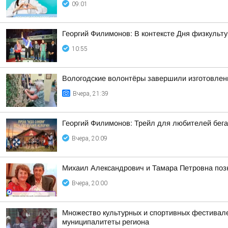
09:01
Георгий Филимонов: В контексте Дня физкульту
10:55
Вологодские волонтёры завершили изготовлен
Вчера, 21:39
Георгий Филимонов: Трейл для любителей бег
Вчера, 20:09
Михаил Александрович и Тамара Петровна позн
Вчера, 20:00
Множество культурных и спортивных фестивалей
муниципалитеты региона