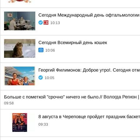
Сегодня Международный день офтальмологии
10:13
Сегодня Всемирный день кошек
10:06
Георгий Филимонов: Доброе утро!. Сегодня от
10:05
Больше с пометкой "срочно" ничего не было.//
Вологда Регион |
09:58
8 августа в Череповце пройдет праздник баске
09:33