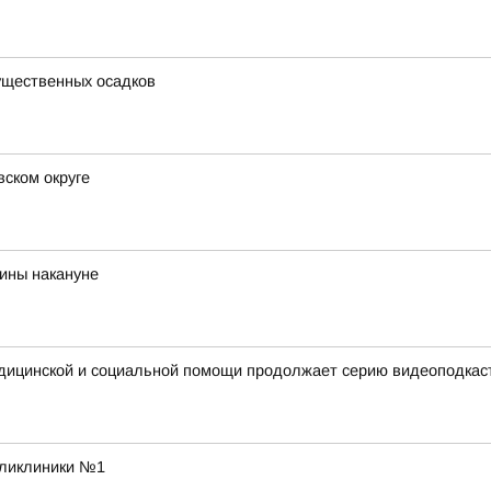
существенных осадков
ском округе
ины накануне
едицинской и социальной помощи продолжает серию видеоподкас
оликлиники №1