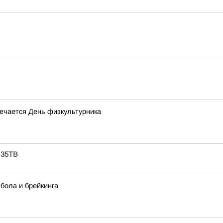
мечается День физкультурника
 35ТВ
тбола и брейкинга