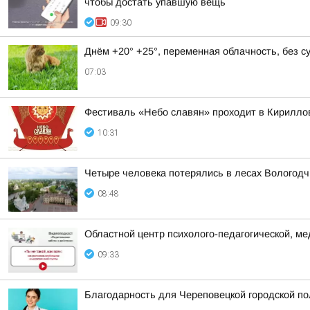
чтобы достать упавшую вещь
09:30
Днём +20° +25°, переменная облачность, без 
07:03
Фестиваль «Небо славян» проходит в Кириллов
10:31
Четыре человека потерялись в лесах Вологодч
08:48
Областной центр психолого-педагогической, м
09:33
Благодарность для Череповецкой городской п